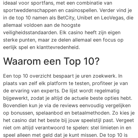
ideaal voor sportfans, met een combinatie van
sportweddenschappen en casinospellen. Verder vind je
in de top 10 namen als BetCity, Unibet en LeoVegas, die
allemaal voldoen aan de hoogste
veiligheidsstandaarden. Elk casino heeft zijn eigen
sterke punten, maar ze delen allemaal een focus op
eerlijk spel en klanttevredenheid.
Waarom een Top 10?
Een top 10 overzicht bespaart je uren zoekwerk. In
plaats van zelf elk platform te testen, profiteer je van
de ervaring van experts. De lijst wordt regelmatig
bijgewerkt, zodat je altijd de actuele beste opties hebt.
Bovendien kun je via de reviews eenvoudig vergelijken
op bonussen, spelaanbod en betaalmethoden. Zo kies je
het casino dat het beste bij jouw speelstijl past. Vergeet
niet om altijd verantwoord te spelen: stel limieten in en
speel alleen met geld dat je kunt missen. De top 10 is