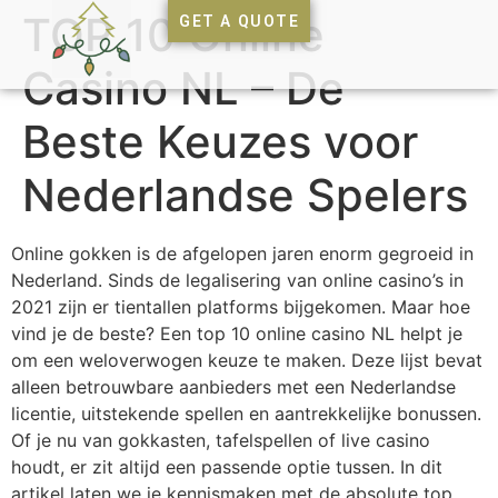
TOP 10 Online
GET A QUOTE
Casino NL – De
Beste Keuzes voor
Nederlandse Spelers
Online gokken is de afgelopen jaren enorm gegroeid in
Nederland. Sinds de legalisering van online casino’s in
2021 zijn er tientallen platforms bijgekomen. Maar hoe
vind je de beste? Een top 10 online casino NL helpt je
om een weloverwogen keuze te maken. Deze lijst bevat
alleen betrouwbare aanbieders met een Nederlandse
licentie, uitstekende spellen en aantrekkelijke bonussen.
Of je nu van gokkasten, tafelspellen of live casino
houdt, er zit altijd een passende optie tussen. In dit
artikel laten we je kennismaken met de absolute top