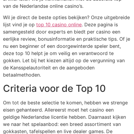
van de Nederlandse online casino’s.
Wil je direct de beste opties bekijken? Onze uitgebreide
lijst vind je op
top 10 casino online
. Deze pagina is
samengesteld door experts en biedt per casino een
eerlijke review, bonusinformatie en praktische tips. Of je
nu een beginner of een doorgewinterde speler bent,
deze top 10 helpt je om veilig en verantwoord te
gokken. Let bij het kiezen altijd op de vergunning van
de Kansspelautoriteit en de aangeboden
betaalmethoden.
Criteria voor de Top 10
Om tot de beste selectie te komen, hebben we strenge
eisen gehanteerd. Allereerst moet het casino een
geldige Nederlandse licentie hebben. Daarnaast kijken
we naar het spelaanbod: een breed assortiment van
gokkasten, tafelspellen en live dealer games. De