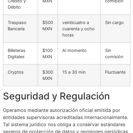
Crédito y
MXN
comisión
Débito
Traspaso
$500
veinticuatro a
Sin cargo
Bancaria
MXN
cuarenta y ocho
horas
Billeteras
$100
Al momento
Sin
Digitales
MXN
comisión
Cryptos
$300
15 a 30 min
Fluctuante
MXN
Seguridad y Regulación
Operamos mediante autorización oficial emitida por
entidades supervisoras acreditadas internacionalmente.
Tal sistema jurídico nos obliga a conservar estándares
severos de protección de datos y revisiones periódicas