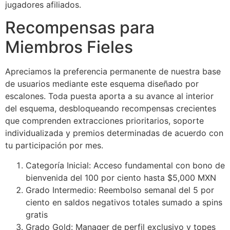
jugadores afiliados.
Recompensas para
Miembros Fieles
Apreciamos la preferencia permanente de nuestra base
de usuarios mediante este esquema diseñado por
escalones. Toda puesta aporta a su avance al interior
del esquema, desbloqueando recompensas crecientes
que comprenden extracciones prioritarios, soporte
individualizada y premios determinadas de acuerdo con
tu participación por mes.
Categoría Inicial: Acceso fundamental con bono de
bienvenida del 100 por ciento hasta $5,000 MXN
Grado Intermedio: Reembolso semanal del 5 por
ciento en saldos negativos totales sumado a spins
gratis
Grado Gold: Manager de perfil exclusivo y topes