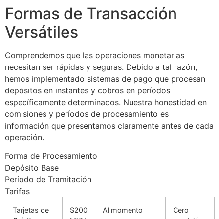
Formas de Transacción
Versátiles
Comprendemos que las operaciones monetarias
necesitan ser rápidas y seguras. Debido a tal razón,
hemos implementado sistemas de pago que procesan
depósitos en instantes y cobros en períodos
específicamente determinados. Nuestra honestidad en
comisiones y períodos de procesamiento es
información que presentamos claramente antes de cada
operación.
Forma de Procesamiento
Depósito Base
Período de Tramitación
Tarifas
Tarjetas de
$200
Al momento
Cero