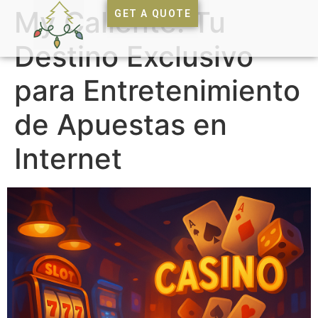
My Caliente: Tu
GET A QUOTE
Destino Exclusivo
para Entretenimiento
de Apuestas en
Internet