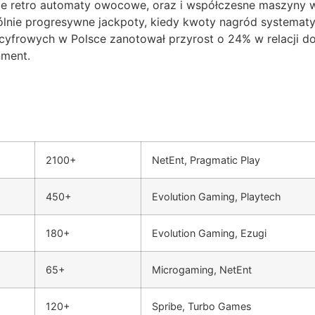
ie retro automaty owocowe, oraz i współczesne maszyny
lnie progresywne jackpoty, kiedy kwoty nagród systematy
 cyfrowych w Polsce zanotował przyrost o 24% w relacji d
nment.
2100+
NetEnt, Pragmatic Play
450+
Evolution Gaming, Playtech
180+
Evolution Gaming, Ezugi
65+
Microgaming, NetEnt
120+
Spribe, Turbo Games