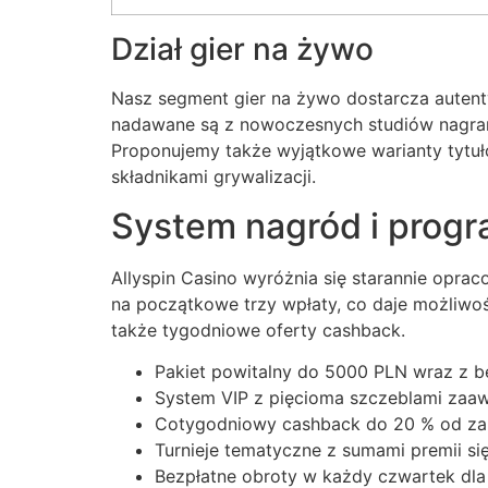
Dział gier na żywo
Nasz segment gier na żywo dostarcza autenty
nadawane są z nowoczesnych studiów nagranio
Proponujemy także wyjątkowe warianty tytułó
składnikami grywalizacji.
System nagród i prog
Allyspin Casino wyróżnia się starannie opr
na początkowe trzy wpłaty, co daje możliw
także tygodniowe oferty cashback.
Pakiet powitalny do 5000 PLN wraz z b
System VIP z pięcioma szczeblami za
Cotygodniowy cashback do 20 % od z
Turnieje tematyczne z sumami premii s
Bezpłatne obroty w każdy czwartek dla 