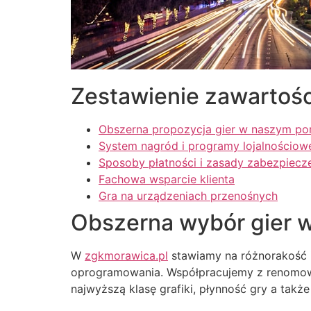
Zestawienie zawartośc
Obszerna propozycja gier w naszym por
System nagród i programy lojalnościow
Sposoby płatności i zasady zabezpiecz
Fachowa wsparcie klienta
Gra na urządzeniach przenośnych
Obszerna wybór gier 
W
zgkmorawica.pl
stawiamy na różnorakość i
oprogramowania. Współpracujemy z renomowan
najwyższą klasę grafiki, płynność gry a tak