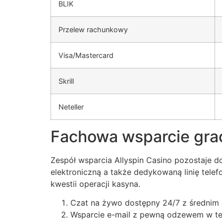
BLIK
Przelew rachunkowy
Visa/Mastercard
Skrill
Neteller
Fachowa wsparcie gra
Zespół wsparcia Allyspin Casino pozostaje do
elektroniczną a także dedykowaną linię telef
kwestii operacji kasyna.
Czat na żywo dostępny 24/7 z średnim c
Wsparcie e-mail z pewną odzewem w te