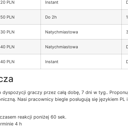
20 PLN
Instant
50 PLN
Do 2h
30 PLN
Natychmiastowa
3
40 PLN
Natychmiastowa
40 PLN
Instant
cza
 dyspozycji graczy przez całą dobę, 7 dni w tyg.. Proponu
oniczną. Nasi pracownicy biegle posługują się językiem PL 
zasem reakcji poniżej 60 sek.
rminie 4 h