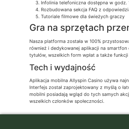
Infolinia telefoniczna dostępna w godz.
Rozbudowana sekcja FAQ z odpowiedziam
Tutoriale filmowe dla świeżych graczy
Gra na sprzętach prz
Nasza platforma została w 100% przystosowan
również i dedykowanej aplikacji na smartfon 
tytułów, wszelkich form wpłat a także funkcji
Tech i wydajność
Aplikacja mobilna Allyspin Casino używa na
Interfejs został zaprojektowany z myślą o ła
mobilni posiadają wgląd do tych samych akcj
wszelkich członków społeczności.