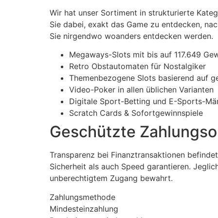
Wir hat unser Sortiment in strukturierte Katego
Sie dabei, exakt das Game zu entdecken, nach
Sie nirgendwo woanders entdecken werden.
Megaways-Slots mit bis auf 117.649 Ge
Retro Obstautomaten für Nostalgiker
Themenbezogene Slots basierend auf ge
Video-Poker in allen üblichen Varianten
Digitale Sport-Betting und E-Sports-Mä
Scratch Cards & Sofortgewinnspiele
Geschützte Zahlungso
Transparenz bei Finanztransaktionen befindet
Sicherheit als auch Speed garantieren. Jegli
unberechtigtem Zugang bewahrt.
Zahlungsmethode
Mindesteinzahlung