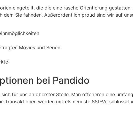
rien eingeteilt, die die eine rasche Orientierung gestatten. 
 dem Sie fahnden. Außerordentlich proud sind wir auf unse
winnmöglichkeiten
fragten Movies und Serien
rkte
ptionen bei Pandido
 sich für uns an oberster Stelle. Man offerieren eine umfa
che Transaktionen werden mittels neueste SSL-Verschlüssel