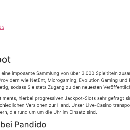
do
bot
 eine imposante Sammlung von über 3.000 Spieltiteln zusa
Providern wie NetEnt, Microgaming, Evolution Gaming und 
tetig, sodass Sie stets Zugang zu den neuesten Veröffentli
iments, hierbei progressiven Jackpot-Slots sehr gefragt sin
chiedlichen Versionen zur Hand. Unser Live-Casino transpor
ern, die rund um um die Uhr im Einsatz sind.
 bei Pandido