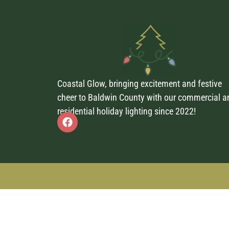
Coastal Glow, bringing excitement and festive
cheer to Baldwin County with our commercial a
residential holiday lighting since 2022!