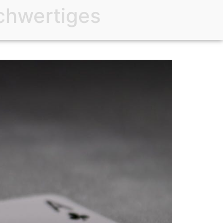
ochwertiges