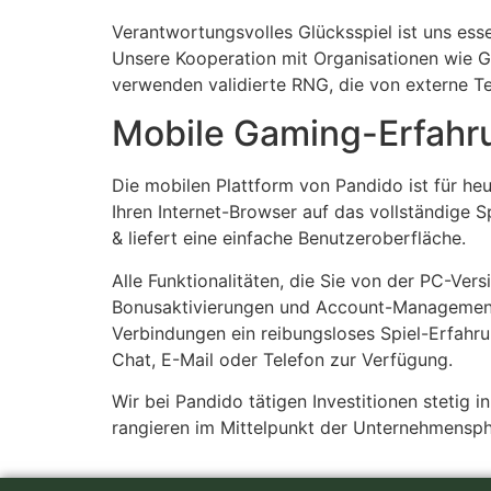
Verantwortungsvolles Glücksspiel ist uns essen
Unsere Kooperation mit Organisationen wie G
verwenden validierte RNG, die von externe Te
Mobile Gaming-Erfahr
Die mobilen Plattform von Pandido ist für he
Ihren Internet-Browser auf das vollständige S
& liefert eine einfache Benutzeroberfläche.
Alle Funktionalitäten, die Sie von der PC-Ve
Bonusaktivierungen und Account-Management f
Verbindungen ein reibungsloses Spiel-Erfahrun
Chat, E-Mail oder Telefon zur Verfügung.
Wir bei Pandido tätigen Investitionen stetig 
rangieren im Mittelpunkt der Unternehmensphi