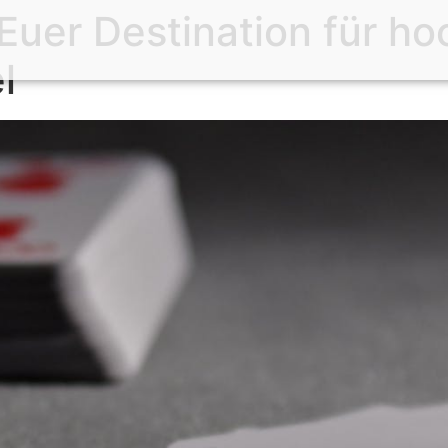
Euer Destination für h
l