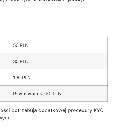
50 PLN
30 PLN
100 PLN
Równowartość 50 PLN
tości potrzebują dodatkowej procedury KYC
owym.