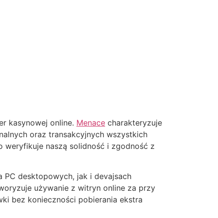
er kasynowej online.
Menace
charakteryzuje
nalnych oraz transakcyjnych wszystkich
 weryfikuje naszą solidność i zgodność z
a PC desktopowych, jak i devajsach
ryzuje używanie z witryn online za przy
i bez konieczności pobierania ekstra