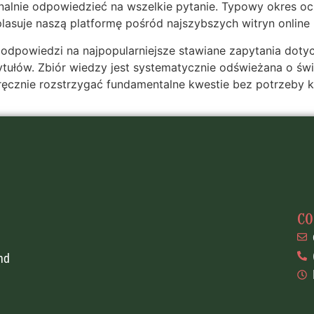
nalnie odpowiedzieć na wszelkie pytanie. Typowy okres o
lasuje naszą platformę pośród najszybszych witryn online
dpowiedzi na najpopularniejsze stawiane zapytania dotycz
tułów. Zbiór wiedzy jest systematycznie odświeżana o św
ręcznie rozstrzygać fundamentalne kwestie bez potrzeby 
CO
nd