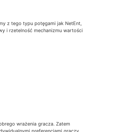
y z tego typu potęgami jak NetEnt,
wy i rzetelność mechanizmu wartości
dobrego wrażenia gracza. Zatem
ndywidualnymi preferencjami graczy.