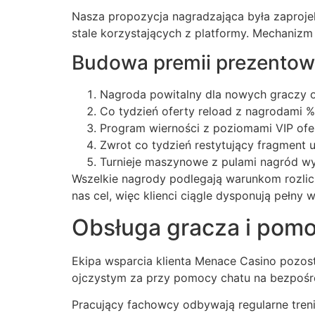
Nasza propozycja nagradzająca była zaproje
stale korzystających z platformy. Mechanizm 
Budowa premii prezento
Nagroda powitalny dla nowych graczy o
Co tydzień oferty reload z nagrodami 
Program wierności z poziomami VIP ofe
Zwrot co tydzień restytujący fragmen
Turnieje maszynowe z pulami nagród wyn
Wszelkie nagrody podlegają warunkom rozlic
nas cel, więc klienci ciągle dysponują pełny
Obsługa gracza i pomo
Ekipa wsparcia klienta Menace Casino pozost
ojczystym za przy pomocy chatu na bezpośre
Pracujący fachowcy odbywają regularne treni