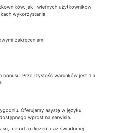
tkowników, jak i wiernych użytkowników
nkach wykorzystania.
sowymi zakręceniami
 bonusu. Przejrzystość warunków jest dla
h.
tygodniu. Oferujemy asystę w języku
dostępnego wprost na serwisie.
wisu, metod rozliczeń oraz świadomej