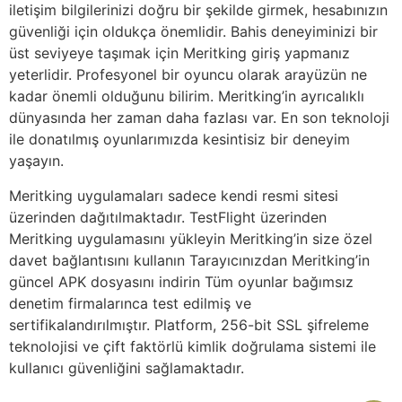
iletişim bilgilerinizi doğru bir şekilde girmek, hesabınızın
güvenliği için oldukça önemlidir. Bahis deneyiminizi bir
üst seviyeye taşımak için Meritking giriş yapmanız
yeterlidir. Profesyonel bir oyuncu olarak arayüzün ne
kadar önemli olduğunu bilirim. Meritking’in ayrıcalıklı
dünyasında her zaman daha fazlası var. En son teknoloji
ile donatılmış oyunlarımızda kesintisiz bir deneyim
yaşayın.
Meritking uygulamaları sadece kendi resmi sitesi
üzerinden dağıtılmaktadır. TestFlight üzerinden
Meritking uygulamasını yükleyin Meritking’in size özel
davet bağlantısını kullanın Tarayıcınızdan Meritking’in
güncel APK dosyasını indirin Tüm oyunlar bağımsız
denetim firmalarınca test edilmiş ve
sertifikalandırılmıştır. Platform, 256-bit SSL şifreleme
teknolojisi ve çift faktörlü kimlik doğrulama sistemi ile
kullanıcı güvenliğini sağlamaktadır.