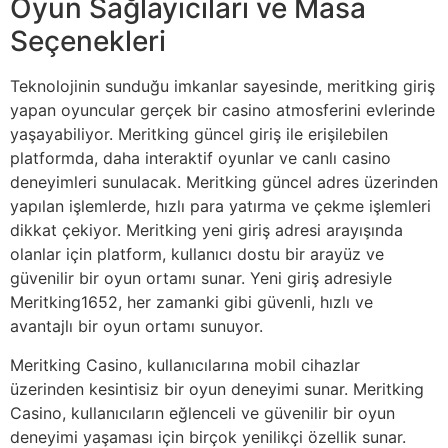
Oyun Sağlayıcıları ve Masa
Seçenekleri
Teknolojinin sunduğu imkanlar sayesinde, meritking giriş
yapan oyuncular gerçek bir casino atmosferini evlerinde
yaşayabiliyor. Meritking güncel giriş ile erişilebilen
platformda, daha interaktif oyunlar ve canlı casino
deneyimleri sunulacak. Meritking güncel adres üzerinden
yapılan işlemlerde, hızlı para yatırma ve çekme işlemleri
dikkat çekiyor. Meritking yeni giriş adresi arayışında
olanlar için platform, kullanıcı dostu bir arayüz ve
güvenilir bir oyun ortamı sunar. Yeni giriş adresiyle
Meritking1652, her zamanki gibi güvenli, hızlı ve
avantajlı bir oyun ortamı sunuyor.
Meritking Casino, kullanıcılarına mobil cihazlar
üzerinden kesintisiz bir oyun deneyimi sunar. Meritking
Casino, kullanıcıların eğlenceli ve güvenilir bir oyun
deneyimi yaşaması için birçok yenilikçi özellik sunar.