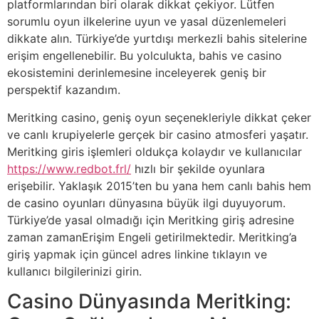
platformlarından biri olarak dikkat çekiyor. Lütfen
sorumlu oyun ilkelerine uyun ve yasal düzenlemeleri
dikkate alın. Türkiye’de yurtdışı merkezli bahis sitelerine
erişim engellenebilir. Bu yolculukta, bahis ve casino
ekosistemini derinlemesine inceleyerek geniş bir
perspektif kazandım.
Meritking casino, geniş oyun seçenekleriyle dikkat çeker
ve canlı krupiyelerle gerçek bir casino atmosferi yaşatır.
Meritking giris işlemleri oldukça kolaydır ve kullanıcılar
https://www.redbot.frl/
hızlı bir şekilde oyunlara
erişebilir. Yaklaşık 2015’ten bu yana hem canlı bahis hem
de casino oyunları dünyasına büyük ilgi duyuyorum.
Türkiye’de yasal olmadığı için Meritking giriş adresine
zaman zamanErişim Engeli getirilmektedir. Meritking’a
giriş yapmak için güncel adres linkine tıklayın ve
kullanıcı bilgilerinizi girin.
Casino Dünyasında Meritking: