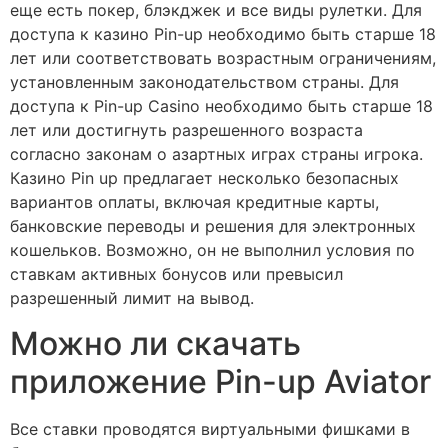
еще есть покер, блэкджек и все виды рулетки. Для
доступа к казино Pin-up необходимо быть старше 18
лет или соответствовать возрастным ограничениям,
установленным законодательством страны. Для
доступа к Pin-up Casino необходимо быть старше 18
лет или достигнуть разрешенного возраста
согласно законам о азартных играх страны игрока.
Казино Pin up предлагает несколько безопасных
вариантов оплаты, включая кредитные карты,
банковские переводы и решения для электронных
кошельков. Возможно, он не выполнил условия по
ставкам активных бонусов или превысил
разрешенный лимит на вывод.
Можно ли скачать
приложение Pin-up Aviator
Все ставки проводятся виртуальными фишками в