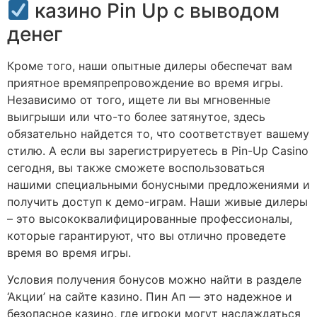
казино Pin Up с выводом
денег
Кроме того, наши опытные дилеры обеспечат вам
приятное времяпрепровождение во время игры.
Независимо от того, ищете ли вы мгновенные
выигрыши или что-то более затянутое, здесь
обязательно найдется то, что соответствует вашему
стилю. А если вы зарегистрируетесь в Pin-Up Casino
сегодня, вы также сможете воспользоваться
нашими специальными бонусными предложениями и
получить доступ к демо-играм. Наши живые дилеры
– это высококвалифицированные профессионалы,
которые гарантируют, что вы отлично проведете
время во время игры.
Условия получения бонусов можно найти в разделе
‘Акции’ на сайте казино. Пин Ап — это надежное и
безопасное казино, где игроки могут наслаждаться