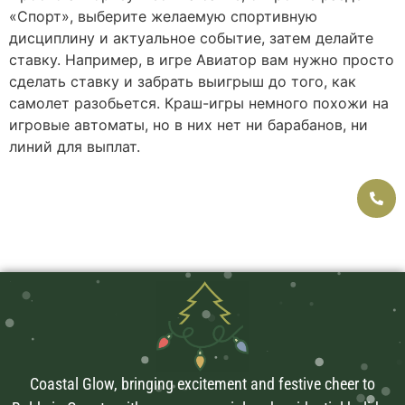
«Спорт», выберите желаемую спортивную
дисциплину и актуальное событие, затем делайте
ставку. Например, в игре Авиатор вам нужно просто
сделать ставку и забрать выигрыш до того, как
самолет разобьется. Краш-игры немного похожи на
игровые автоматы, но в них нет ни барабанов, ни
линий для выплат.
Coastal Glow, bringing excitement and festive cheer to