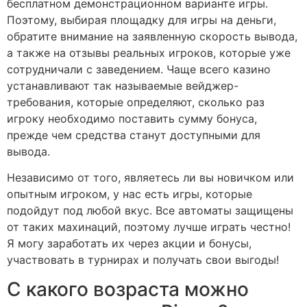
бесплатном демонстрационном варианте игры.
Поэтому, выбирая площадку для игры на деньги,
обратите внимание на заявленную скорость вывода,
а также на отзывы реальных игроков, которые уже
сотрудничали с заведением. Чаще всего казино
устанавливают так называемые вейджер-
требования, которые определяют, сколько раз
игроку необходимо поставить сумму бонуса,
прежде чем средства станут доступными для
вывода.
Независимо от того, являетесь ли вы новичком или
опытным игроком, у нас есть игры, которые
подойдут под любой вкус. Все автоматы защищены
от таких махинаций, поэтому лучше играть честно!
Я могу заработать их через акции и бонусы,
участвовать в турнирах и получать свои выгоды!
С какого возраста можно