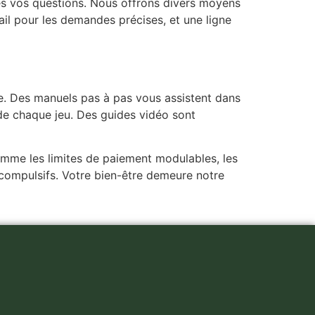
tes vos questions. Nous offrons divers moyens
il pour les demandes précises, et une ligne
me. Des manuels pas à pas vous assistent dans
 de chaque jeu. Des guides vidéo sont
omme les limites de paiement modulables, les
 compulsifs. Votre bien-être demeure notre