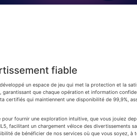
rtissement fiable
développé un espace de jeu qui met la protection et la sati
 garantissant que chaque opération et information confiden
 certifiés qui maintiennent une disponibilité de 99,9%, as
 pour fournir une exploration intuitive, que vous jouiez de
5, facilitant un chargement véloce des divertissements sa
bilité de bénéficier de nos services où que vous soyez, à to