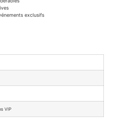
idérables
ives
événements exclusifs
ns VIP