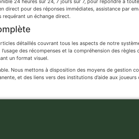
nible 24 heures sur 24, 7 jours sur 7, pour répondre à tou
en direct pour des réponses immédiates, assistance par ema
ns requérant un échange direct.
omplète
articles détaillés couvrant tous les aspects de notre systè
té, l’usage des récompenses et la compréhension des règles
ant un format visuel.
sable. Nous mettons à disposition des moyens de gestion c
ente, et des liens vers des institutions d’aide aux joueurs