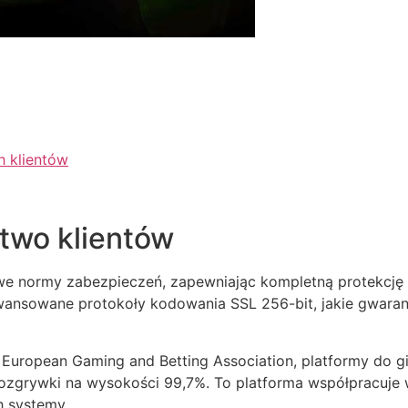
h klientów
stwo klientów
owe normy zabezpieczeń, zapewniając kompletną protekcję
ansowane protokoły kodowania SSL 256-bit, jakie gwarant
 European Gaming and Betting Association, platformy do 
rozgrywki na wysokości 99,7%. To platforma współpracuje 
h systemy.