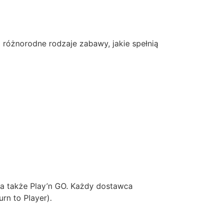
różnorodne rodzaje zabawy, jakie spełnią
 a także Play’n GO. Każdy dostawca
rn to Player).