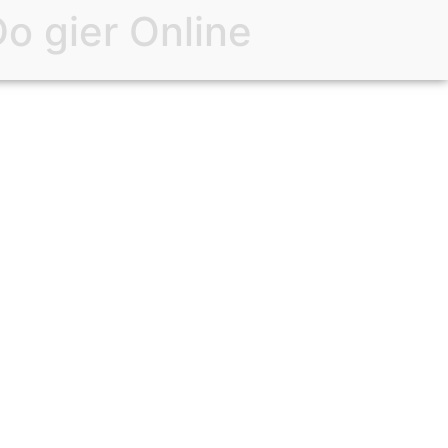
o gier Online