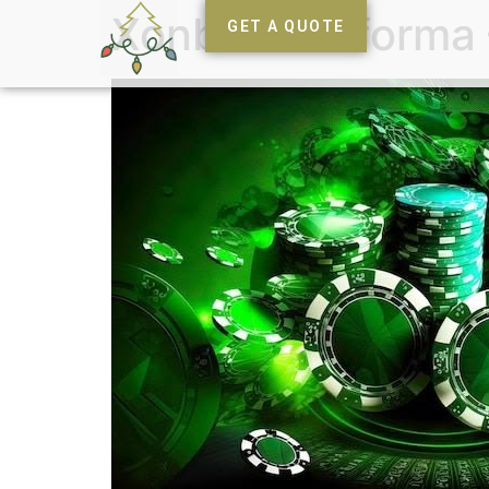
Xonbet Platforma 
GET A QUOTE