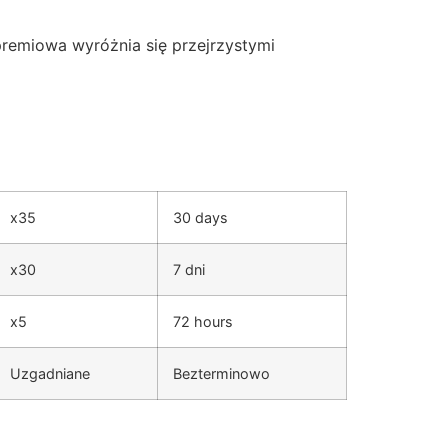
premiowa wyróżnia się przejrzystymi
x35
30 days
x30
7 dni
x5
72 hours
Uzgadniane
Bezterminowo