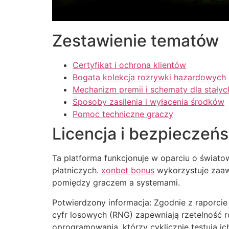
Zestawienie tematów
Certyfikat i ochrona klientów
Bogata kolekcja rozrywki hazardowych
Mechanizm premii i schematy dla stałyc
Sposoby zasilenia i wyłacenia środków
Pomoc techniczne graczy
Licencja i bezpieczeń
Ta platforma funkcjonuje w oparciu o świat
płatniczych.
xonbet bonus
wykorzystuje zaaw
pomiędzy graczem a systemami.
Potwierdzony informacja: Zgodnie z raporcie
cyfr losowych (RNG) zapewniają rzetelność 
oprogramowania, którzy cyklicznie testują ic