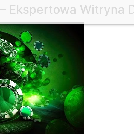
– Ekspertowa Witryna D