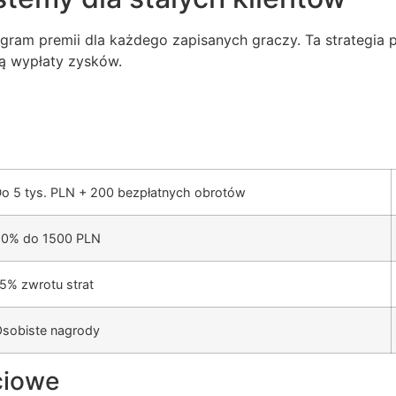
ram premii dla każdego zapisanych graczy. Ta strategia 
ą wypłaty zysków.
o 5 tys. PLN + 200 bezpłatnych obrotów
50% do 1500 PLN
5% zwrotu strat
sobiste nagrody
ciowe