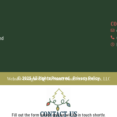
CO
nd
© 2025 All Rights Reserved.
Privacy Policy
Website Designed by DK Small Business Solutions, LLC
CONTACT US
Fill out the form below, and we will be in touch shortly.