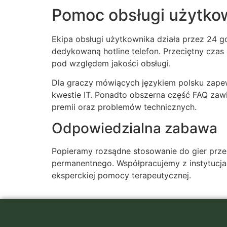
Pomoc obsługi użytko
Ekipa obsługi użytkownika działa przez 24 go
dedykowaną hotline telefon. Przeciętny czas r
pod względem jakości obsługi.
Dla graczy mówiących językiem polsku zape
kwestie IT. Ponadto obszerna część FAQ zawie
premii oraz problemów technicznych.
Odpowiedzialna zabawa
Popieramy rozsądne stosowanie do gier prze
permanentnego. Współpracujemy z instytucj
eksperckiej pomocy terapeutycznej.