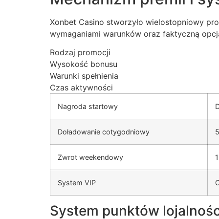
Xonbet Casino stworzyło wielostopniowy prog
wymaganiami warunków oraz faktyczną opcj
Rodzaj promocji
Wysokość bonusu
Warunki spełnienia
Czas aktywności
Nagroda startowy
D
Doładowanie cotygodniowy
Zwrot weekendowy
1
System VIP
O
System punktów lojalnoś