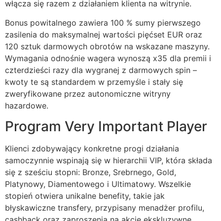
włącza się razem z działaniem klienta na witrynie.
Bonus powitalnego zawiera 100 % sumy pierwszego
zasilenia do maksymalnej wartości pięćset EUR oraz
120 sztuk darmowych obrotów na wskazane maszyny.
Wymagania odnośnie wagera wynoszą x35 dla premii i
czterdzieści razy dla wygranej z darmowych spin –
kwoty te są standardem w przemyśle i stały się
zweryfikowane przez autonomiczne witryny
hazardowe.
Program Very Important Player
Klienci zdobywający konkretne progi działania
samoczynnie wspinają się w hierarchii VIP, która składa
się z sześciu stopni: Bronze, Srebrnego, Gold,
Platynowy, Diamentowego i Ultimatowy. Wszelkie
stopień otwiera unikalne benefity, takie jak
błyskawiczne transfery, przypisany menadżer profilu,
cashback oraz zaproszenia na akcje ekskluzywne.