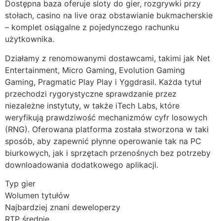
Dostępna baza oferuje sloty do gier, rozgrywki przy
stołach, casino na live oraz obstawianie bukmacherskie
– komplet osiągalne z pojedynczego rachunku
użytkownika.
Działamy z renomowanymi dostawcami, takimi jak Net
Entertainment, Micro Gaming, Evolution Gaming
Gaming, Pragmatic Play Play i Yggdrasil. Każda tytuł
przechodzi rygorystyczne sprawdzanie przez
niezależne instytuty, w także iTech Labs, które
weryfikują prawdziwość mechanizmów cyfr losowych
(RNG). Oferowana platforma została stworzona w taki
sposób, aby zapewnić płynne operowanie tak na PC
biurkowych, jak i sprzętach przenośnych bez potrzeby
downloadowania dodatkowego aplikacji.
Typ gier
Wolumen tytułów
Najbardziej znani deweloperzy
RTP średnie