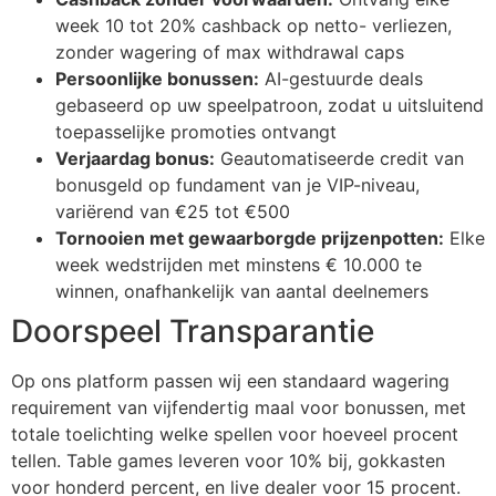
week 10 tot 20% cashback op netto- verliezen,
zonder wagering of max withdrawal caps
Persoonlijke bonussen:
AI-gestuurde deals
gebaseerd op uw speelpatroon, zodat u uitsluitend
toepasselijke promoties ontvangt
Verjaardag bonus:
Geautomatiseerde credit van
bonusgeld op fundament van je VIP-niveau,
variërend van €25 tot €500
Tornooien met gewaarborgde prijzenpotten:
Elke
week wedstrijden met minstens € 10.000 te
winnen, onafhankelijk van aantal deelnemers
Doorspeel Transparantie
Op ons platform passen wij een standaard wagering
requirement van vijfendertig maal voor bonussen, met
totale toelichting welke spellen voor hoeveel procent
tellen. Table games leveren voor 10% bij, gokkasten
voor honderd percent, en live dealer voor 15 procent.