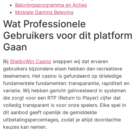
Beloningsprogramma en Acties
Mobiele Gaming Beleving
Wat Professionele
Gebruikers voor dit platform
Gaan
Bij
ShelbyWin Casino
snappen wij dat ervaren
gebruikers bijzondere eisen hebben dan recreatieve
deelnemers. Het casino is gefundeerd op drieledige
fundamentele fundamenten: transparantie, rapiditeit en
variatie. Wij hebben gericht geïnvesteerd in systemen
die zorgt voor een RTP (Return to Player) cijfer dat
volledig transparant is voor onze spelers. Elke spel in
dit aanbod geeft openlijk de gemiddelde
uitbetalingspercentages, zodat je altijd doordachte
keuzes kan nemen.