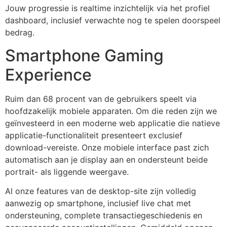
Jouw progressie is realtime inzichtelijk via het profiel
dashboard, inclusief verwachte nog te spelen doorspeel
bedrag.
Smartphone Gaming
Experience
Ruim dan 68 procent van de gebruikers speelt via
hoofdzakelijk mobiele apparaten. Om die reden zijn we
geïnvesteerd in een moderne web applicatie die natieve
applicatie-functionaliteit presenteert exclusief
download-vereiste. Onze mobiele interface past zich
automatisch aan je display aan en ondersteunt beide
portrait- als liggende weergave.
Al onze features van de desktop-site zijn volledig
aanwezig op smartphone, inclusief live chat met
ondersteuning, complete transactiegeschiedenis en