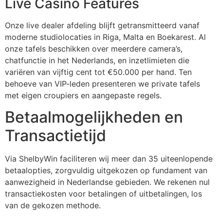
Live Casino Features
Onze live dealer afdeling blijft getransmitteerd vanaf
moderne studiolocaties in Riga, Malta en Boekarest. Al
onze tafels beschikken over meerdere camera’s,
chatfunctie in het Nederlands, en inzetlimieten die
variëren van vijftig cent tot €50.000 per hand. Ten
behoeve van VIP-leden presenteren we private tafels
met eigen croupiers en aangepaste regels.
Betaalmogelijkheden en
Transactietijd
Via ShelbyWin faciliteren wij meer dan 35 uiteenlopende
betaalopties, zorgvuldig uitgekozen op fundament van
aanwezigheid in Nederlandse gebieden. We rekenen nul
transactiekosten voor betalingen of uitbetalingen, los
van de gekozen methode.