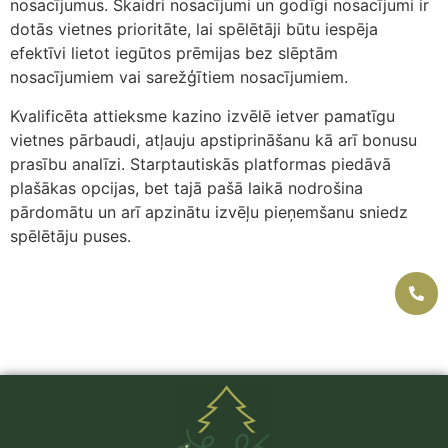
nosacījumus. Skaidri nosacījumi un godīgi nosacījumi ir
dotās vietnes prioritāte, lai spēlētāji būtu iespēja
efektīvi lietot iegūtos prēmijas bez slēptām
nosacījumiem vai sarežģītiem nosacījumiem.
Kvalificēta attieksme kazino izvēlē ietver pamatīgu
vietnes pārbaudi, atļauju apstiprināšanu kā arī bonusu
prasību analīzi. Starptautiskās platformas piedāvā
plašākas opcijas, bet tajā pašā laikā nodrošina
pārdomātu un arī apzinātu izvēļu pieņemšanu sniedz
spēlētāju puses.