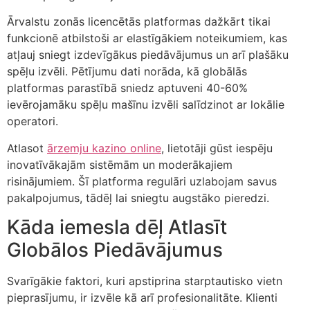
Ārvalstu zonās licencētās platformas dažkārt tikai
funkcionē atbilstoši ar elastīgākiem noteikumiem, kas
atļauj sniegt izdevīgākus piedāvājumus un arī plašāku
spēļu izvēli. Pētījumu dati norāda, kā globālās
platformas parastībā sniedz aptuveni 40-60%
ievērojamāku spēļu mašīnu izvēli salīdzinot ar lokālie
operatori.
Atlasot
ārzemju kazino online
, lietotāji gūst iespēju
inovatīvākajām sistēmām un moderākajiem
risinājumiem. Šī platforma regulāri uzlabojam savus
pakalpojumus, tādēļ lai sniegtu augstāko pieredzi.
Kāda iemesla dēļ Atlasīt
Globālos Piedāvājumus
Svarīgākie faktori, kuri apstiprina starptautisko vietn
pieprasījumu, ir izvēle kā arī profesionalitāte. Klienti