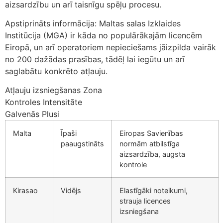
aizsardzību un arī taisnīgu spēļu procesu.
Apstiprināts informācija: Maltas salas Izklaides
Institūcija (MGA) ir kāda no populārākajām licencēm
Eiropā, un arī operatoriem nepieciešams jāizpilda vairāk
no 200 dažādas prasības, tādēļ lai iegūtu un arī
saglabātu konkrēto atļauju.
Atļauju izsniegšanas Zona
Kontroles Intensitāte
Galvenās Plusi
Malta
Īpaši
Eiropas Savienības
paaugstināts
normām atbilstīga
aizsardzība, augsta
kontrole
Kirasao
Vidējs
Elastīgāki noteikumi,
strauja licences
izsniegšana