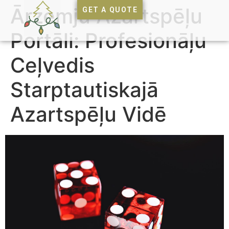
Ārzemju Azartspēļu
GET A QUOTE
Portāli: Profesionāļu
Ceļvedis
Starptautiskajā
Azartspēļu Vidē