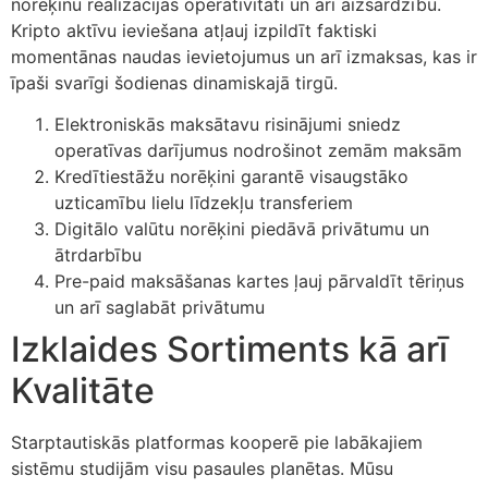
norēķinu realizācijas operativitāti un arī aizsardzību.
Kripto aktīvu ieviešana atļauj izpildīt faktiski
momentānas naudas ievietojumus un arī izmaksas, kas ir
īpaši svarīgi šodienas dinamiskajā tirgū.
Elektroniskās maksātavu risinājumi sniedz
operatīvas darījumus nodrošinot zemām maksām
Kredītiestāžu norēķini garantē visaugstāko
uzticamību lielu līdzekļu transferiem
Digitālo valūtu norēķini piedāvā privātumu un
ātrdarbību
Pre-paid maksāšanas kartes ļauj pārvaldīt tēriņus
un arī saglabāt privātumu
Izklaides Sortiments kā arī
Kvalitāte
Starptautiskās platformas kooperē pie labākajiem
sistēmu studijām visu pasaules planētas. Mūsu