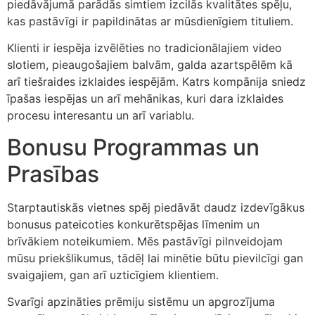
piedāvājumā parādās simtiem izcilās kvalitātes spēļu,
kas pastāvīgi ir papildinātas ar mūsdienīgiem tituliem.
Klienti ir iespēja izvēlēties no tradicionālajiem video
slotiem, pieaugošajiem balvām, galda azartspēlēm kā
arī tiešraides izklaides iespējām. Katrs kompānija sniedz
īpašas iespējas un arī mehānikas, kuri dara izklaides
procesu interesantu un arī variablu.
Bonusu Programmas un
Prasības
Starptautiskās vietnes spēj piedāvāt daudz izdevīgākus
bonusus pateicoties konkurētspējas līmenim un
brīvākiem noteikumiem. Mēs pastāvīgi pilnveidojam
mūsu priekšlikumus, tādēļ lai minētie būtu pievilcīgi gan
svaigajiem, gan arī uzticīgiem klientiem.
Svarīgi apzināties prēmiju sistēmu un apgrozījuma