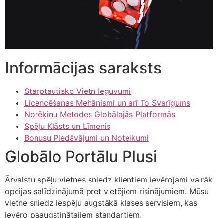
Informācijas saraksts
Starptautisko Vietn Ieguvumi
Licencēšanas Mehānismi un arī To Svarīgums
Norēķinu Metodes Globālajās Platformās
Spēļu Klāsts un Līmenis
Bonusu Piedāvājumi un Noteikumi
Globālo Portālu Plusi
Ārvalstu spēļu vietnes sniedz klientiem ievērojami vairāk
opcijas salīdzinājumā pret vietējiem risinājumiem. Mūsu
vietne sniedz iespēju augstākā klases servisiem, kas
ievēro paaugstinātajiem standartiem.