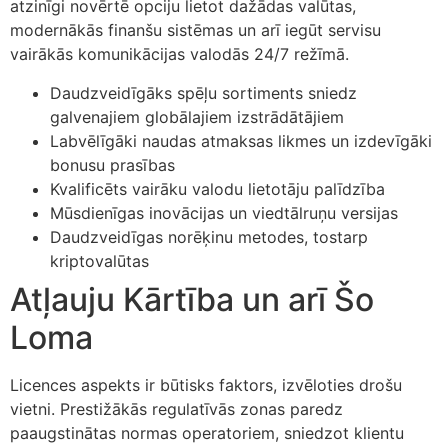
atzinīgi novērtē opciju lietot dažādas valūtas,
modernākās finanšu sistēmas un arī iegūt servisu
vairākās komunikācijas valodās 24/7 režīmā.
Daudzveidīgāks spēļu sortiments sniedz
galvenajiem globālajiem izstrādātājiem
Labvēlīgāki naudas atmaksas likmes un izdevīgāki
bonusu prasības
Kvalificēts vairāku valodu lietotāju palīdzība
Mūsdienīgas inovācijas un viedtālruņu versijas
Daudzveidīgas norēķinu metodes, tostarp
kriptovalūtas
Atļauju Kārtība un arī Šo
Loma
Licences aspekts ir būtisks faktors, izvēloties drošu
vietni. Prestižākās regulatīvās zonas paredz
paaugstinātas normas operatoriem, sniedzot klientu