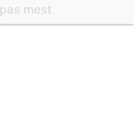
ropas mest