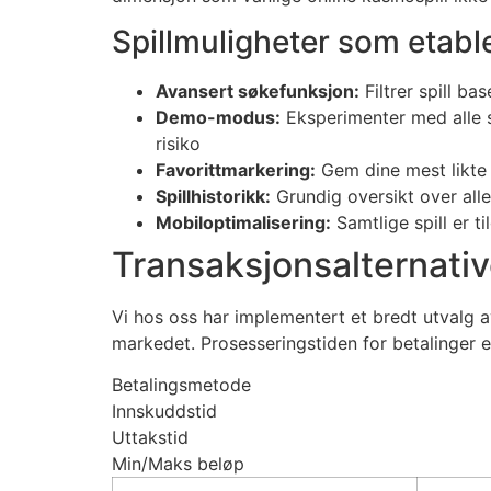
Spillmuligheter som etabl
Avansert søkefunksjon:
Filtrer spill bas
Demo-modus:
Eksperimenter med alle sl
risiko
Favorittmarkering:
Gem dine mest likte s
Spillhistorikk:
Grundig oversikt over alle 
Mobiloptimalisering:
Samtlige spill er ti
Transaksjonsalternative
Vi hos oss har implementert et bredt utvalg a
markedet. Prosesseringstiden for betalinger e
Betalingsmetode
Innskuddstid
Uttakstid
Min/Maks beløp