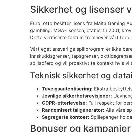
Sikkerhet og lisenser 
EuroLotto besitter lisens fra Malta Gaming Au
gambling. MGA-lisensen, etablert i 2001, krev
Dette verifiserte faktum fremhever vårt forplikt
Vårt eget ansvarlige spillprogram er ikke bare 
innskuddsgrenser, tapsgrenser, økttidsgrenser
spilladferd og vil proaktivt ta kontakt hvis v
Teknisk sikkerhet og datai
Toveigsautentisering:
Ekstra beskyttel
Jevnlige sikkerhetsrevisjoner:
Uavhengi
GDPR-etterlevelse:
Full respekt for pe
Randomisert tallgenerator:
Alle våre sp
Segregerte kontoer:
Spillepenger holde
Bonuser og kampanjer