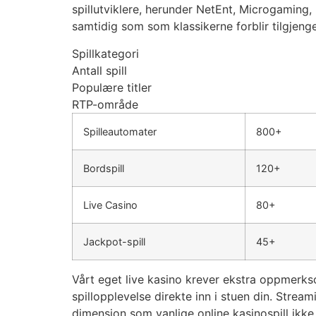
spillutviklere, herunder NetEnt, Microgaming,
samtidig som som klassikerne forblir tilgjenge
Spillkategori
Antall spill
Populære titler
RTP-område
Spilleautomater
800+
Bordspill
120+
Live Casino
80+
Jackpot-spill
45+
Vårt eget live kasino krever ekstra oppmerks
spillopplevelse direkte inn i stuen din. Stre
dimensjon som vanlige online kasinospill ikk