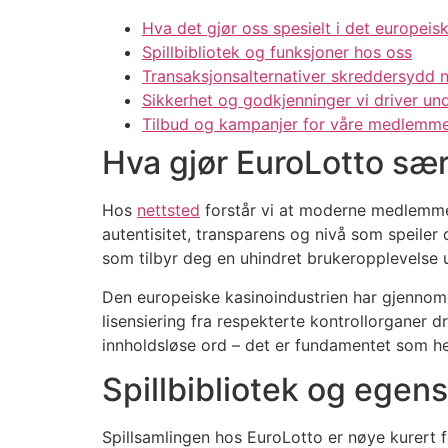
Hva det gjør oss spesielt i det europei
Spillbibliotek og funksjoner hos oss
Transaksjonsalternativer skreddersydd n
Sikkerhet og godkjenninger vi driver un
Tilbud og kampanjer for våre medlemm
Hva gjør EuroLotto sæ
Hos
nettsted
forstår vi at moderne medlemmer
autentisitet, transparens og nivå som speiler 
som tilbyr deg en uhindret brukeropplevelse u
Den europeiske kasinoindustrien har gjennomg
lisensiering fra respekterte kontrollorganer dr
innholdsløse ord – det er fundamentet som hel
Spillbibliotek og egen
Spillsamlingen hos EuroLotto er nøye kurert 