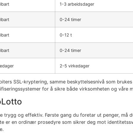
lbart
1-3 arbeidsdager
lbart
0-24 timer
lbart
0-12 t
lbart
0-24 timer
kedager
2-5 virkedager
biters SSL-kryptering, samme beskyttelsesnivå som brukes av
erifiseringssystemer for å sikre både virksomheten og våre
oLotto
 trygg og effektiv. Første gang du foretar ut penger, må du
tte er en ordinær prosedyre som sikrer deg mot identitetssvi
e.