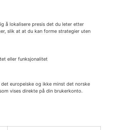
tig å lokalisere presis det du leter etter
, slik at at du kan forme strategier uten
et eller funksjonalitet
l det europeiske og ikke minst det norske
 som vises direkte på din brukerkonto.