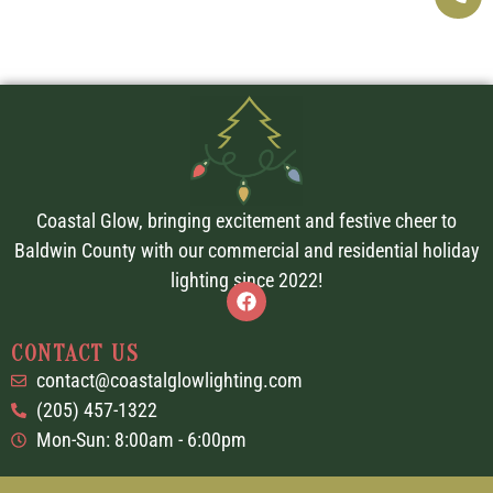
Coastal Glow, bringing excitement and festive cheer to
Baldwin County with our commercial and residential holiday
lighting since 2022!
CONTACT US
contact@coastalglowlighting.com
(205) 457-1322
Mon-Sun: 8:00am - 6:00pm