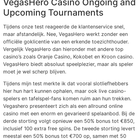
VegasHero Casino Ongoing and
Upcoming Tournaments
Tijdens onze test reageerde de klantenservice snel,
maar afstandelijk. Nee, VegasHero werkt zonder een
officiële goklicentie van een erkende toezichthouder.
Vergelijk VegasHero dan hieronder met andere top
casino’s zoals Oranje Casino, Kokobet en Kroon casino.
VegasHero biedt absoluut speelplezier, maar als speler
moet je wel scherp blijven.
Tijdens mijn test merkte ik dat vooral slotliefhebbers
hier hun hart kunnen ophalen, maar ook live casino-
spelers en tafelspel-fans komen ruim aan hun trekken.
Vegashero presenteert zich als een allround online
casino met een enorm en gevarieerd spelaanbod. Bij de
derde storting volgt opnieuw een 50% bonus tot €850,
inclusief 100 extra free spins. De tweede storting levert
meestal een 50% bonus tot €700 op, samen met 50