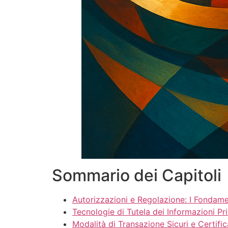
Sommario dei Capitoli
Autorizzazioni e Regolazione: I Fondame
Tecnologie di Tutela dei Informazioni Pri
Modalità di Transazione Sicuri e Certific