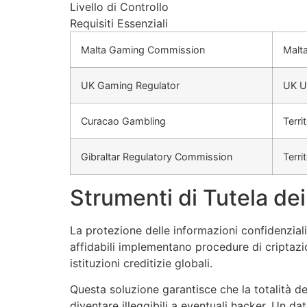
Livello di Controllo
Requisiti Essenziali
Malta Gaming Commission
Malt
UK Gaming Regulator
UK U
Curacao Gambling
Terri
Gibraltar Regulatory Commission
Territ
Strumenti di Tutela dei
La protezione delle informazioni confidenziali
affidabili implementano procedure di criptazi
istituzioni creditizie globali.
Questa soluzione garantisce che la totalità dei 
diventare illeggibili a eventuali hacker. Un 