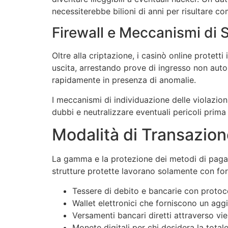
necessiterebbe bilioni di anni per risultare
Firewall e Meccanismi di 
Oltre alla criptazione, i casinò online protet
uscita, arrestando prove di ingresso non autor
rapidamente in presenza di anomalie.
I meccanismi di individuazione delle violazion
dubbi e neutralizzare eventuali pericoli prima c
Modalità di Transazione
La gamma e la protezione dei metodi di pagamen
strutture protette lavorano solamente con forni
Tessere di debito e bancarie con protoco
Wallet elettronici che forniscono un aggi
Versamenti bancari diretti attraverso vie c
Monete digitali per chi desidera la total