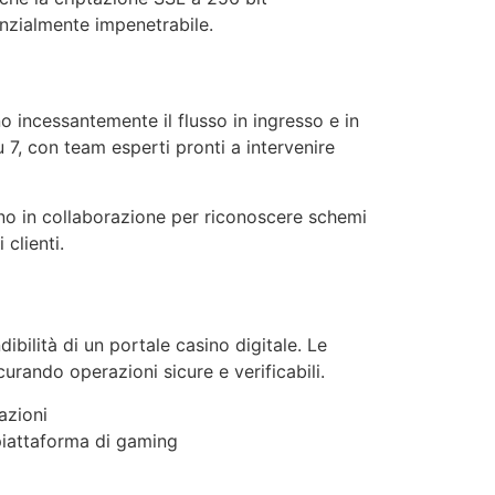
enzialmente impenetrabile.
o incessantemente il flusso in ingresso e in
u 7, con team esperti pronti a intervenire
nano in collaborazione per riconoscere schemi
 clienti.
bilità di un portale casino digitale. Le
urando operazioni sicure e verificabili.
azioni
 piattaforma di gaming