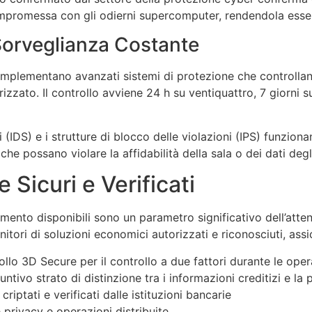
 compromessa con gli odierni supercomputer, rendendola ess
Sorveglianza Costante
ti implementano avanzati sistemi di protezione che controllan
izzato. Il controllo avviene 24 h su ventiquattro, 7 giorni s
i (IDS) e i strutture di blocco delle violazioni (IPS) funzio
he possano violare la affidabilità della sala o dei dati degli
 Sicuri e Verificati
to disponibili sono un parametro significativo dell’attendi
tori di soluzioni economici autorizzati e riconosciuti, assic
llo 3D Secure per il controllo a due fattori durante le oper
untivo strato di distinzione tra i informazioni creditizi e la
riptati e verificati dalle istituzioni bancarie
e privacy e operazioni distribuite