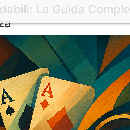
dabili: La Guida Complet
za