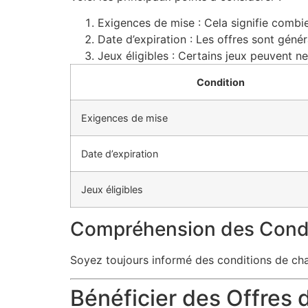
Exigences de mise : Cela signifie combi
Date d’expiration : Les offres sont gén
Jeux éligibles : Certains jeux peuvent n
Condition
Exigences de mise
Date d’expiration
Jeux éligibles
Compréhension des Condi
Soyez toujours informé des conditions de cha
Bénéficier des Offres