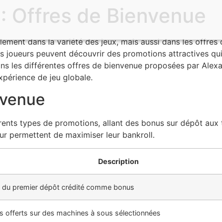
: Offres de Bienvenue
eulement dans la variété des jeux, mais aussi dans les offres
les joueurs peuvent découvrir des promotions attractives qui 
ans les différentes offres de bienvenue proposées par Alex
xpérience de jeu globale.
nvenue
rents types de promotions, allant des bonus sur dépôt aux t
eur permettent de maximiser leur bankroll.
Description
 du premier dépôt crédité comme bonus
 offerts sur des machines à sous sélectionnées