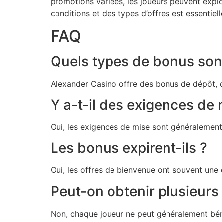
promotions variées, les joueurs peuvent expl
conditions et des types d’offres est essentiell
FAQ
Quels types de bonus sont
Alexander Casino offre des bonus de dépôt, d
Y a-t-il des exigences de
Oui, les exigences de mise sont généralement
Les bonus expirent-ils ?
Oui, les offres de bienvenue ont souvent une 
Peut-on obtenir plusieurs
Non, chaque joueur ne peut généralement béné