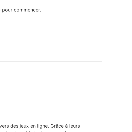
ple pour commencer.
vers des jeux en ligne. Grâce à leurs