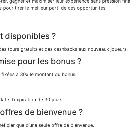
orer, gagner et maximiser leur expérience sans pression fi
e pour tirer le meilleur parti de ces opportunités.
 disponibles ?
es tours gratuits et des cashbacks aux nouveaux joueurs.
 mise pour les bonus ?
 fixées à 30x le montant du bonus.
date d’expiration de 30 jours.
 offres de bienvenue ?
ficier que d’une seule offre de bienvenue.