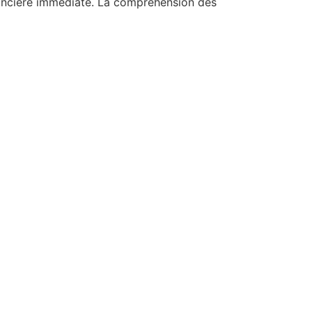
nancière immédiate. La compréhension des