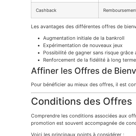
Cashback
Remboursement 
Les avantages des différentes offres de bienv
Augmentation initiale de la bankroll
Expérimentation de nouveaux jeux
Possibilité de gagner sans risque grâce 
Renforcement de la fidélité à long terme
Affiner les Offres de Bien
Pour bénéficier au mieux des offres, il est co
Conditions des Offres
Comprendre les conditions associées aux offre
promotion est souvent accompagnée de condi
Voici les principaux points à considérer :