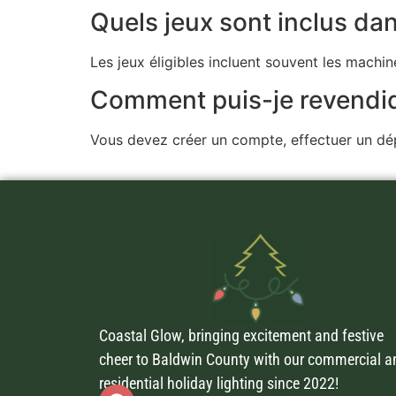
Quels jeux sont inclus dan
Les jeux éligibles incluent souvent les machin
Comment puis-je revendi
Vous devez créer un compte, effectuer un dépô
Coastal Glow, bringing excitement and festive
cheer to Baldwin County with our commercial a
residential holiday lighting since 2022!