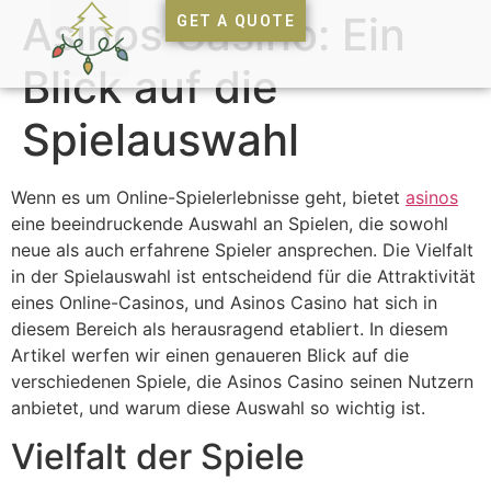
Asinos Casino: Ein
GET A QUOTE
Blick auf die
Spielauswahl
Wenn es um Online-Spielerlebnisse geht, bietet
asinos
eine beeindruckende Auswahl an Spielen, die sowohl
neue als auch erfahrene Spieler ansprechen. Die Vielfalt
in der Spielauswahl ist entscheidend für die Attraktivität
eines Online-Casinos, und Asinos Casino hat sich in
diesem Bereich als herausragend etabliert. In diesem
Artikel werfen wir einen genaueren Blick auf die
verschiedenen Spiele, die Asinos Casino seinen Nutzern
anbietet, und warum diese Auswahl so wichtig ist.
Vielfalt der Spiele