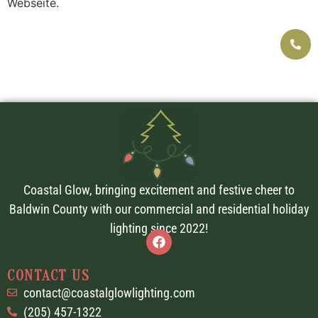
Webseite.
Coastal Glow, bringing excitement and festive cheer to
Baldwin County with our commercial and residential holiday
lighting since 2022!
CONTACT US
contact@coastalglowlighting.com
(205) 457-1322