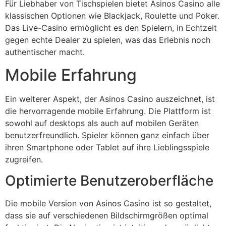
Für Liebhaber von Tischspielen bietet Asinos Casino alle
klassischen Optionen wie Blackjack, Roulette und Poker.
Das Live-Casino ermöglicht es den Spielern, in Echtzeit
gegen echte Dealer zu spielen, was das Erlebnis noch
authentischer macht.
Mobile Erfahrung
Ein weiterer Aspekt, der Asinos Casino auszeichnet, ist
die hervorragende mobile Erfahrung. Die Plattform ist
sowohl auf desktops als auch auf mobilen Geräten
benutzerfreundlich. Spieler können ganz einfach über
ihren Smartphone oder Tablet auf ihre Lieblingsspiele
zugreifen.
Optimierte Benutzeroberfläche
Die mobile Version von Asinos Casino ist so gestaltet,
dass sie auf verschiedenen Bildschirmgrößen optimal