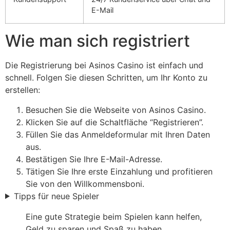
E-Mail
Wie man sich registriert
Die Registrierung bei Asinos Casino ist einfach und
schnell. Folgen Sie diesen Schritten, um Ihr Konto zu
erstellen:
Besuchen Sie die Webseite von Asinos Casino.
Klicken Sie auf die Schaltfläche “Registrieren”.
Füllen Sie das Anmeldeformular mit Ihren Daten
aus.
Bestätigen Sie Ihre E-Mail-Adresse.
Tätigen Sie Ihre erste Einzahlung und profitieren
Sie von den Willkommensboni.
Tipps für neue Spieler
Eine gute Strategie beim Spielen kann helfen,
Geld zu sparen und Spaß zu haben.