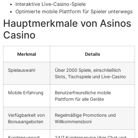
Interaktive Live-Casino-Spiele
Optimierte mobile Plattform für Spieler unterwegs
Hauptmerkmale von Asinos
Casino
Merkmal
Details
Spielauswahl
Über 2000 Spiele, einschließlich
Slots, Tischspiele und Live-Casino
Mobile Erfahrung
Benutzerfreundliche mobile
Plattform für alle Geräte
Verfügbarkeit von
Regelmäßige Promotions und
Bonusangeboten
Willkommensboni
Kundensupport
24/7 Kundenservice über Chat und