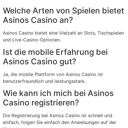
Welche Arten von Spielen bietet
Asinos Casino an?
Asinos Casino bietet eine Vielzahl an Slots, Tischspielen
und Live-Casino-Optionen.
Ist die mobile Erfahrung bei
Asinos Casino gut?
Ja, die mobile Plattform von Asinos Casino ist
benutzerfreundlich und leistungsstark.
Wie kann ich mich bei Asinos
Casino registrieren?
Die Registrierung bei Asinos Casino ist schnell und
einfach, folgen Sie einfach den Anweisungen auf der