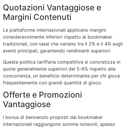
Quotazioni Vantaggiose e
Margini Contenuti
Le piattaforme internazionali applicano margini
considerevolmente inferiori rispetto ai bookmaker
tradizionali, con tassi che variano tra il 2% e il 4% sugli
eventi principali, garantendo rendimenti superiori.
Questa politica tariffaria competitiva si concretizza in
quote generalmente superiori del 5-8% rispetto alla
concorrenza, un beneficio determinante per chi gioca
frequentemente con grandi quantità di gioco.
Offerte e Promozioni
Vantaggiose
I bonus di benvenuto proposti dai bookmaker
internazionali raggiungono somme notevoli, spesso