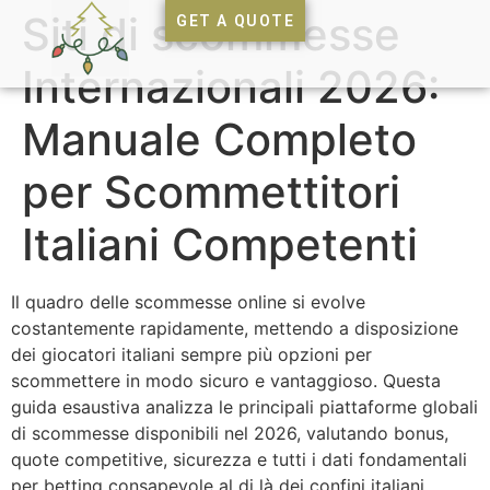
Siti di scommesse
GET A QUOTE
Internazionali 2026:
Manuale Completo
per Scommettitori
Italiani Competenti
Il quadro delle scommesse online si evolve
costantemente rapidamente, mettendo a disposizione
dei giocatori italiani sempre più opzioni per
scommettere in modo sicuro e vantaggioso. Questa
guida esaustiva analizza le principali piattaforme globali
di scommesse disponibili nel 2026, valutando bonus,
quote competitive, sicurezza e tutti i dati fondamentali
per betting consapevole al di là dei confini italiani.