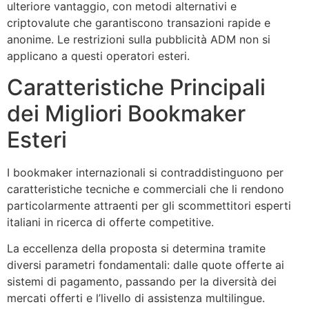
ulteriore vantaggio, con metodi alternativi e
criptovalute che garantiscono transazioni rapide e
anonime. Le restrizioni sulla pubblicità ADM non si
applicano a questi operatori esteri.
Caratteristiche Principali
dei Migliori Bookmaker
Esteri
I bookmaker internazionali si contraddistinguono per
caratteristiche tecniche e commerciali che li rendono
particolarmente attraenti per gli scommettitori esperti
italiani in ricerca di offerte competitive.
La eccellenza della proposta si determina tramite
diversi parametri fondamentali: dalle quote offerte ai
sistemi di pagamento, passando per la diversità dei
mercati offerti e l’livello di assistenza multilingue.