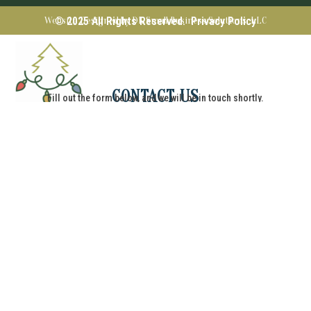
© 2025 All Rights Reserved.
Privacy Policy
Website Designed by DK Small Business Solutions, LLC
CONTACT US
Fill out the form below, and we will be in touch shortly.