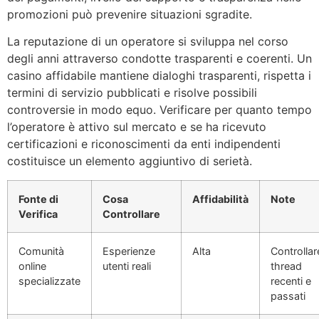
promozioni può prevenire situazioni sgradite.
La reputazione di un operatore si sviluppa nel corso
degli anni attraverso condotte trasparenti e coerenti. Un
casino affidabile mantiene dialoghi trasparenti, rispetta i
termini di servizio pubblicati e risolve possibili
controversie in modo equo. Verificare per quanto tempo
l’operatore è attivo sul mercato e se ha ricevuto
certificazioni e riconoscimenti da enti indipendenti
costituisce un elemento aggiuntivo di serietà.
Fonte di
Cosa
Affidabilità
Note
Verifica
Controllare
Comunità
Esperienze
Alta
Controllare
online
utenti reali
thread
specializzate
recenti e
passati