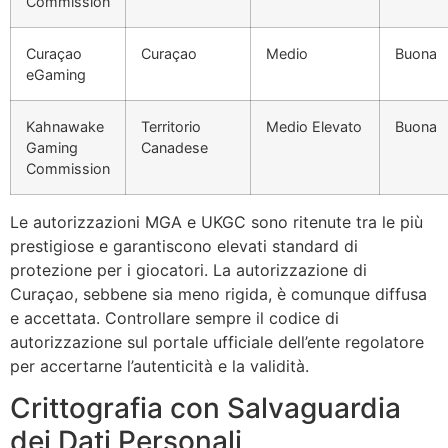
Commission
Curaçao
Curaçao
Medio
Buona
eGaming
Kahnawake
Territorio
Medio Elevato
Buona
Gaming
Canadese
Commission
Le autorizzazioni MGA e UKGC sono ritenute tra le più
prestigiose e garantiscono elevati standard di
protezione per i giocatori. La autorizzazione di
Curaçao, sebbene sia meno rigida, è comunque diffusa
e accettata. Controllare sempre il codice di
autorizzazione sul portale ufficiale dell’ente regolatore
per accertarne l’autenticità e la validità.
Crittografia con Salvaguardia
dei Dati Personali