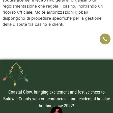
soddisfacente, è lecito rivolgersi all’organismo di
regolamentazione che regola il casino, inoltrando un
ricorso ufficiale. Molte autorizzazioni globali
dispongono di procedure specifiche per la gestione
delle dispute tra casino e clienti.
Coastal Glow, bringing excitement and festive cheer to
Baldwin County with our commercial and residential holiday
lighting since 2022!