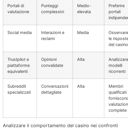
Portali di
Punteggi
Medio-
Preferire
valutazione
complessivi
elevata
portali
indipenden
Social media
Interazioni e
Media
Osservar
reclami
le rispost
del casino
Trustpilot e
Opinioni
Alta
Analizzare
piattaforme
convalidate
modelli
equivalenti
ricorrenti
Subreddit
Conversazioni
Alta
Membri
specializzati
dettagliate
qualificati
forniscon
valutazion
complete
Analizzare il comportamento del casino nei confronti