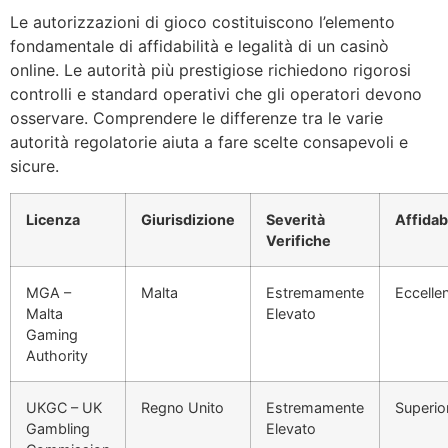
Le autorizzazioni di gioco costituiscono l’elemento
fondamentale di affidabilità e legalità di un casinò
online. Le autorità più prestigiose richiedono rigorosi
controlli e standard operativi che gli operatori devono
osservare. Comprendere le differenze tra le varie
autorità regolatorie aiuta a fare scelte consapevoli e
sicure.
Licenza
Giurisdizione
Severità
Affidabi
Verifiche
MGA –
Malta
Estremamente
Eccelle
Malta
Elevato
Gaming
Authority
UKGC – UK
Regno Unito
Estremamente
Superio
Gambling
Elevato