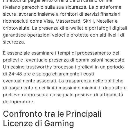
rivelano parecchio sulla sua sicurezza. Le piattaforme
sicure lavorano insieme a fornitori di servizi finanziari
riconosciuti come Visa, Mastercard, Skrill, Neteller e
criptovalute. La presenza di e-wallet e portafogli digitali
garantisce operazioni veloci e protette con alti livelli di
sicurezza.
È essenziale esaminare i tempi di processamento dei
prelievi e l’eventuale presenza di commissioni nascoste.
Un casino trustworthy processa i prelievi in un periodo
di 24-48 ore e spiega chiaramente i costi
eventualmente associati. La trasparenza nelle politiche
di pagamento e nei limiti massimi e minimi di deposito e
prelievo rappresenta un segnale positivo di affidabilità
dell’operatore.
Confronto tra le Principali
Licenze di Gaming